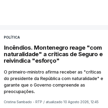
Carlos Cabreiro diz que a imagem da PJ não sai
VER MAIS
manchada porque
"é uma instituição com provas
dadas, com 81 anos de história e com cerca de
cinco mil trabalhadores, que, apesar de tudo e
POLÍTICA
das notícias que são dadas diariamente,
continuam a trabalhar"
.
Incêndios. Montenegro reage "com
naturalidade" a críticas de Seguro e
reivindica "esforço"
ERRO
100
O primeiro-ministro afirma receber as "críticas
ERROR ON HTML5 MEDIA ELEMENT
do presidente da República com naturalidade" e
garante que o Governo compreende as
ESTE CONTEÚDO ESTÁ NESTE
preocupações.
MOMENTO INDISPONÍVEL
Cristina Sambado - RTP
/
atualizado 10 Agosto 2026, 12:45