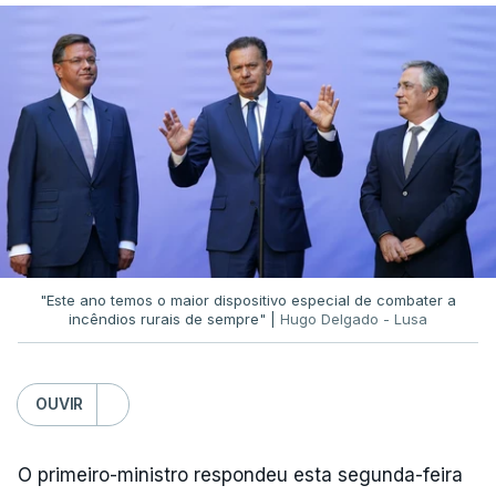
O diretor da PJ aproveitou ainda para apelar à
serenidade interna e externa
da instituição e diz
que só a investigação vai permitir apurar se houve
ou não imprudências.
Já a ministra da Justiça, em reação à auditoria
feita à Polícia Judiciária, disse que a ação pautou-
se por um único objetivo:
"proteger a PJ e
defender as instituições"
.
"Este ano temos o maior dispositivo especial de combater a
incêndios rurais de sempre" |
Hugo Delgado - Lusa
ERRO
100
OUVIR
ERROR ON HTML5 MEDIA ELEMENT
O primeiro-ministro respondeu esta segunda-feira
ESTE CONTEÚDO ESTÁ NESTE