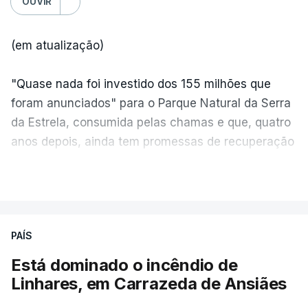
OUVIR
(em atualização)
"Quase nada foi investido dos 155 milhões que
foram anunciados" para o Parque Natural da Serra
da Estrela, consumida pelas chamas e que, quatro
anos depois, ainda tem promessas de recuperação
por cumprir.
VER MAIS
ERRO
100
PAÍS
ERROR ON HTML5 MEDIA ELEMENT
Está dominado o incêndio de
Linhares, em Carrazeda de Ansiães
ESTE CONTEÚDO ESTÁ NESTE
MOMENTO INDISPONÍVEL