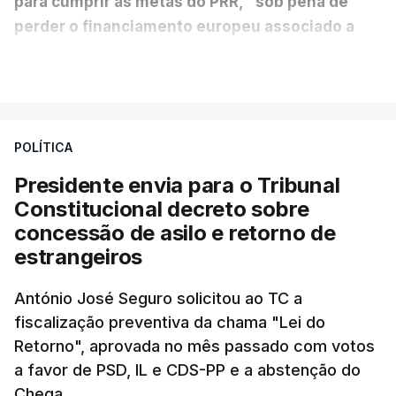
para cumprir as metas do PRR, "sob pena de
perder o financiamento europeu associado a
essa reforma específica".
VER MAIS
António José Seguro entende que a reforma reúne
treze apoios sociais "num só" e pretende "tornar o
POLÍTICA
sistema mais simples, mais justo e transparente".
Presidente envia para o Tribunal
"Sempre que seja possível reduzir burocracias,
Constitucional decreto sobre
eliminar sobreposições e garantir que os apoios
concessão de asilo e retorno de
chegam a quem mais necessita, estaremos a dar
estrangeiros
um passo na direção certa", argumenta o
António José Seguro solicitou ao TC a
Presidente da República.
fiscalização preventiva da chama "Lei do
Retorno", aprovada no mês passado com votos
Assegurar que "ninguém é
a favor de PSD, IL e CDS-PP e a abstenção do
Chega.