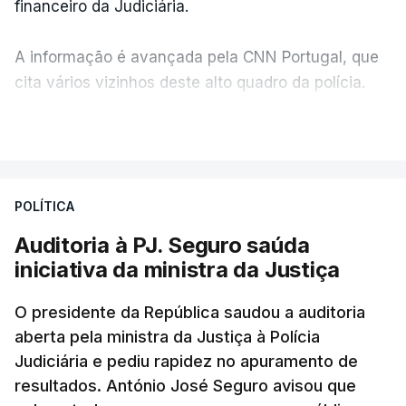
financeiro da Judiciária.
A informação é avançada pela CNN Portugal, que
cita vários vizinhos deste alto quadro da polícia.
VER MAIS
Foi o diretor financeiro, Álvaro Pires, que assumiu a
responsabilidade de sugerir as instalações da
Construbarcelos para acolher um atrelado
POLÍTICA
apreendido numa operação de droga.
Auditoria à PJ. Seguro saúda
iniciativa da ministra da Justiça
O presidente da República saudou a auditoria
aberta pela ministra da Justiça à Polícia
Judiciária e pediu rapidez no apuramento de
resultados. António José Seguro avisou que