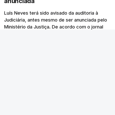
anunciada
Luís Neves terá sido avisado da auditoria à
Judiciária, antes mesmo de ser anunciada pelo
Ministério da Justiça. De acordo com o jornal
Público, o governo admite desgaste, mas
mantém a confiança no ministro e aposta nas
investigações para preservar a PJ.
RTP Notícias
/
atualizado 8 Agosto 2026, 07:48