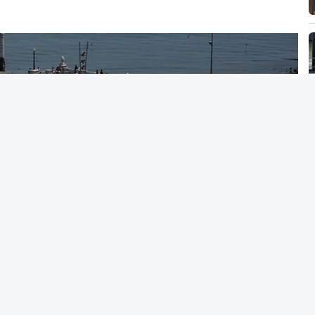
os alunos terão três dias para submeter a
 acesso ao ensino superior
caso só então
alterar a candidatura já submetida.
acionais do ensino secundário foram avaliados
tou várias falhas técnicas, obrigando ao
 das notas.
candidatura da 1.ª fase do concurso nacional
nou na quinta-feira, e criou uma época
tre 03 e 08 de setembro.