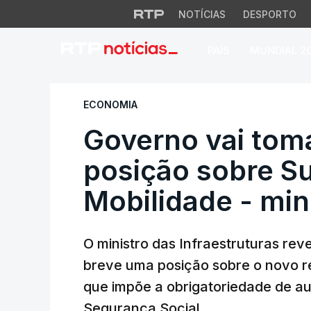
NOTÍCIAS
DESPORTO
PAÍS
MUNDIAL 2
Governo vai tomar 
ECONOMIA
Governo vai tom
posição sobre Su
Mobilidade - min
O ministro das Infraestruturas re
breve uma posição sobre o novo re
que impõe a obrigatoriedade de aus
Segurança Social.