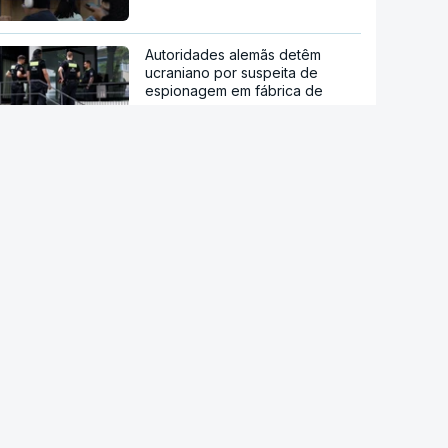
Autoridades alemãs detêm
ucraniano por suspeita de
espionagem em fábrica de
armas
Após absolvição em 2021.
Jornalista indiano condenado
por violar colega
Governo dinamarquês aplica
regras mais rígidas ao uso da IA
nas escolas
O impacto das redes sociais nos
resultados escolares