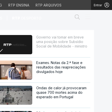
G
RTP ENSINA
RTP ARQUIVOS
Entrar
Abrir campo de
|
S
RTP
DESPORTO
obre Subsídio Social de
Governo vai tomar em breve
uma posição sobre Subsídio
Social de Mobilidade - ministro
Exames. Notas da 2.ª fase e
resultados das reapreciações
divulgados hoje
Ondas de calor já provocaram
quase 700 mortes acima do
esperado em Portugal