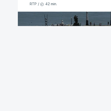
42 min.
RTP
/
passado.
Após a publicação desses resultados, 
candidatura à 1.ª fase do concurso de
reúnam as condições para concorrer, ou 
Pela primeira vez este ano, os exames n
em formato digital, mas o processo regis
adiamento por alguns dias da divulgação
O Ministério manteve os calendários de 
de acesso ao ensino superior, que termi
especial de exames, que irá decorrer en
c/Lusa