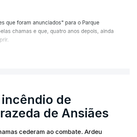
ões que foram anunciados" para o Parque
pelas chamas e que, quatro anos depois, ainda
rir.
ER MAIS
 incêndio de
T
rrazeda de Ansiães
MENTO INDISPONÍVEL
chamas cederam ao combate. Ardeu