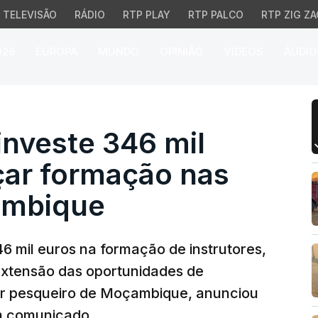
TELEVISÃO
RÁDIO
RTP PLAY
RTP PALCO
RTP ZIG ZA
026
EUROPA
MUNDO
OPINIÃO
VÍDEOS
ÁUDIO
veste 346 mil euros pa
investe 346 mil
çar formação nas
ambique
6 mil euros na formação de instrutores,
xtensão das oportunidades de
or pesqueiro de Moçambique, anunciou
m comunicado.