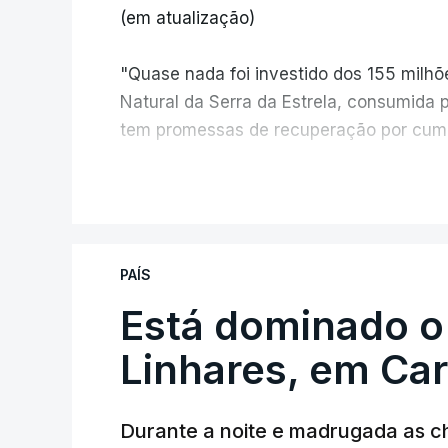
(em atualização)
"Quase nada foi investido dos 155 milh
Natural da Serra da Estrela, consumida 
tem promessas de recuperação por cump
V
PAÍS
Está dominado o
ERRO
100
ERROR ON HTML5 MEDIA ELEMEN
Linhares, em Ca
ESTE CONTEÚDO ESTÁ NESTE MO
Durante a noite e madrugada as 