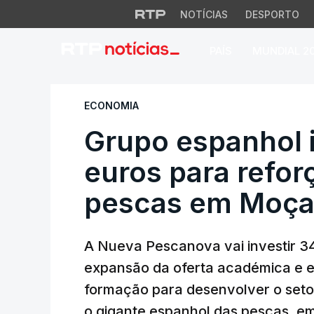
NOTÍCIAS
DESPORTO
PAÍS
MUNDIAL 2
Grupo espanhol in
ECONOMIA
Grupo espanhol 
euros para refor
pescas em Moç
A Nueva Pescanova vai investir 34
expansão da oferta académica e e
formação para desenvolver o set
o gigante espanhol das pescas, e