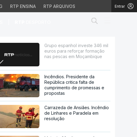
G
RTP ENSINA
RTP ARQUIVOS
Entrar
Abrir campo de
|
S
RTP
DESPORTO
ra reforçar formação 
Grupo espanhol investe 346 mil
euros para reforçar formação
nas pescas em Moçambique
Incêndios. Presidente da
República critica falta de
cumprimento de promessas e
propostas
Carrazeda de Ansiães. Incêndio
de Linhares e Paradela em
resolução