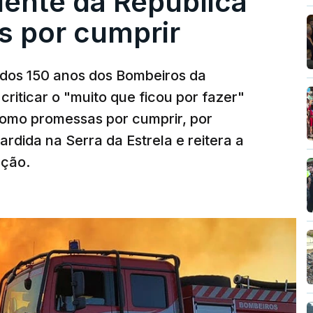
dente da República
s por cumprir
os 150 anos dos Bombeiros da
riticar o "muito que ficou por fazer"
como promessas por cumprir, por
rdida na Serra da Estrela e reitera a
nção.