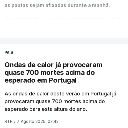
as pautas sejam afixadas durante a manhã.
A partir de hoje, as escolas poderão também enviar
aos alunos as versões digitalizadas das respetivas
VER MAIS
provas classificadas, à semelhança do que
aconteceu durante a 1.ª fase.
PAÍS
Em anos anteriores, a consulta das provas
Ondas de calor já provocaram
dependia da apresentação de um requerimento,
quase 700 mortes acima do
mas o Governo decidiu, a partir deste ano,
esperado em Portugal
disponibilizar a cópia dos exames classificados a
todos os estudantes para "reforçar a transparência
As ondas de calor deste verão em Portugal já
e rigor do processo" devido às falhas na
provocaram quase 700 mortes acima do
classificação eletrónica.
esperado para esta altura do ano.
Serão também publicadas as notas da 2.ª fase
RTP
/
7 Agosto 2026, 07:43
das provas finais do 9.º ano.