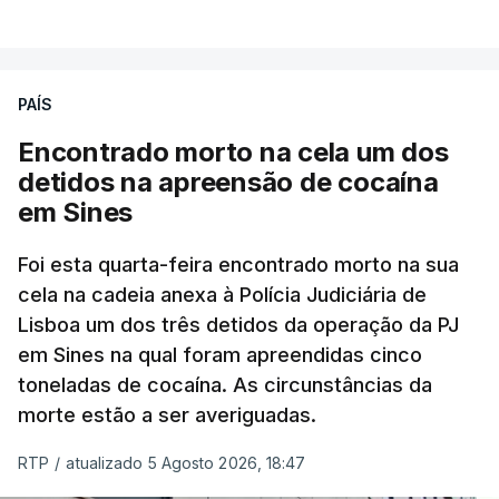
VER MAIS
publicados no dia seguinte (sexta-feira), o que
poderá não acontecer.
PAÍS
No domingo, estavam concluídos cerca de 50 por
cento dos mais de 20 mil pedidos de reapreciação,
Encontrado morto na cela um dos
mas Cristina Mota, porta-voz da Missão Escola
detidos na apreensão de cocaína
Pública, tem dúvidas de que o processo esteja
em Sines
concluído a tempo.
Foi esta quarta-feira encontrado morto na sua
cela na cadeia anexa à Polícia Judiciária de
"Durante o fim de semana e nos últimos dias,
Lisboa um dos três detidos da operação da PJ
apercebamo-nos que ainda estão a ser
em Sines na qual foram apreendidas cinco
convocados professores para reapreciações"
,
toneladas de cocaína. As circunstâncias da
disse a professora à agência Lusa.
"Será
morte estão a ser averiguadas.
praticamente impossível termos a totalidade
das reapreciações na sexta-feira".
RTP
/
atualizado 5 Agosto 2026, 18:47