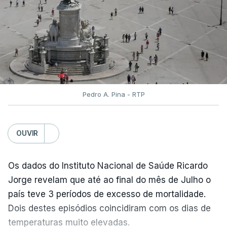
serão disponibilizados às escolas hoje, mas o MECI
assegurou que as pautas serão afixadas durante a
tarde.
A tutela justificou a demora no processo de
reapreciações com o "elevado número de
pedidos"
, que este ano ultrapassou os 20 mil,
Pedro A. Pina - RTP
mais do triplo face ao ano passado.
Após a publicação desses resultados, os alunos
OUVIR
terão três dias para submeter a candidatura à 1.ª
fase do concurso de acesso ao ensino superior
Os dados do Instituto Nacional de Saúde Ricardo
caso só então reúnam as condições para
Jorge revelam que até ao final do mês de Julho o
concorrer, ou alterar a candidatura já submetida.
país teve 3 períodos de excesso de mortalidade.
Pela primeira vez este ano, os exames nacionais
Dois destes episódios coincidiram com os dias de
do ensino secundário foram avaliados em formato
temperaturas muito elevadas.