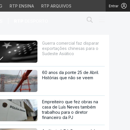
G
RTP ENSINA
RTP ARQUIVOS
Entrar
Abrir campo de
|
S
RTP
DESPORTO
 chinesas para o Sudes
Guerra comercial faz disparar
exportações chinesas para o
Sudeste Asiático
60 anos da ponte 25 de Abril.
Histórias que não se veem
Empreiteiro que fez obras na
casa de Luís Neves também
trabalhou para o diretor
financeiro da PJ