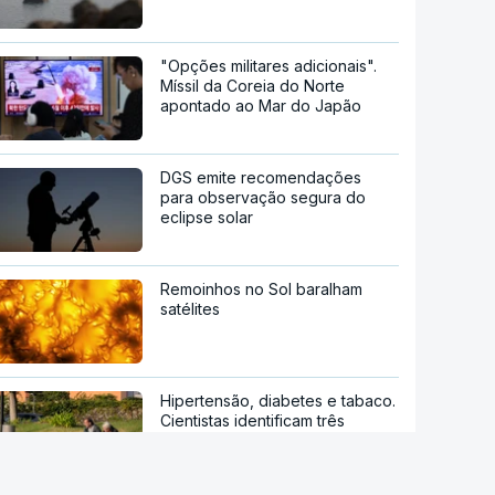
"Opções militares adicionais".
Míssil da Coreia do Norte
apontado ao Mar do Japão
DGS emite recomendações
para observação segura do
eclipse solar
Remoinhos no Sol baralham
satélites
Hipertensão, diabetes e tabaco.
Cientistas identificam três
fatores a controlar para atrasar
a demência