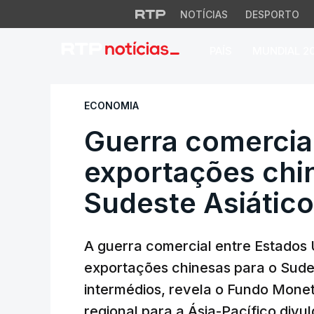
NOTÍCIAS
DESPORTO
PAÍS
MUNDIAL 2
Guerra comercial f
ECONOMIA
Guerra comercial
exportações chi
Sudeste Asiático
A guerra comercial entre Estados 
exportações chinesas para o Sudes
intermédios, revela o Fundo Monetá
regional para a Ásia-Pacífico divu