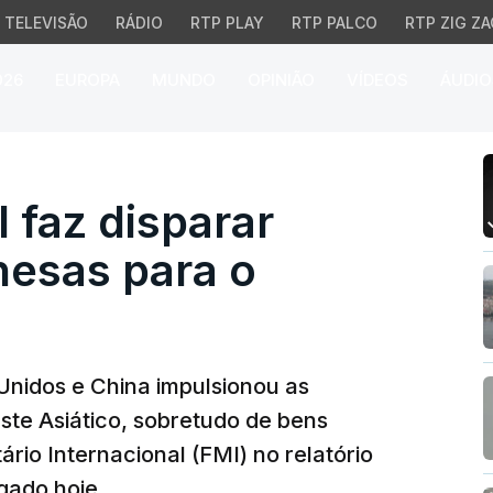
TELEVISÃO
RÁDIO
RTP PLAY
RTP PALCO
RTP ZIG ZA
026
EUROPA
MUNDO
OPINIÃO
VÍDEOS
ÁUDIO
az disparar exportações
 faz disparar
nesas para o
Unidos e China impulsionou as
te Asiático, sobretudo de bens
rio Internacional (FMI) no relatório
lgado hoje.