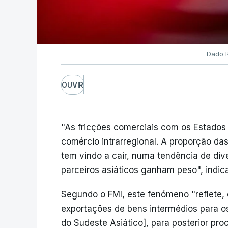
Dado R
OUVIR
"As fricções comerciais com os Estados
comércio intrarregional. A proporção d
tem vindo a cair, numa tendência de div
parceiros asiáticos ganham peso", indi
Segundo o FMI, este fenómeno "reflete,
exportações de bens intermédios para 
do Sudeste Asiático], para posterior pr