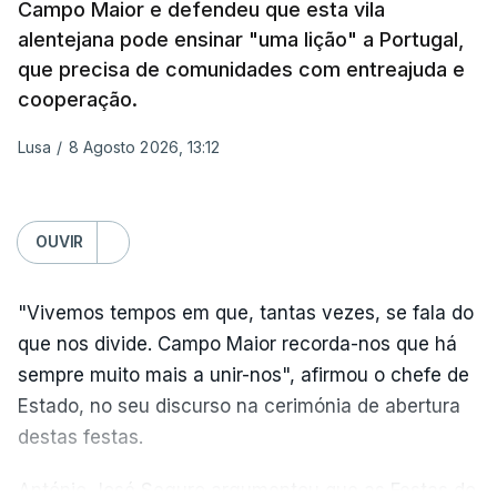
históricos podem alcançar, quando agem em
Campo Maior e defendeu que esta vila
conjunto".
alentejana pode ensinar "uma lição" a Portugal,
que precisa de comunidades com entreajuda e
Coming on the back of the EU’s 21st package, I
cooperação.
ERRO
100
welcome the US Senate’s adoption of the Graham
ERROR ON HTML5 MEDIA ELEMENT
Lusa
/
8 Agosto 2026, 13:12
Bill.
ESTE CONTEÚDO ESTÁ NESTE
MOMENTO INDISPONÍVEL
It honours a fierce believer in the power of
OUVIR
coordinated sanctions to weaken Russia's war
machine.
"Vivemos tempos em que, tantas vezes, se fala do
Na própria capital, foram contabilizados quatro
que nos divide. Campo Maior recorda-nos que há
From Russian oligarchs to energy exports and the
feridos pela autoridade militar, enquanto os
sempre muito mais a unir-nos", afirmou o chefe de
shadow fleet, every source of…
serviços de resgate relataram incêndios em dois
Estado, no seu discurso na cerimónia de abertura
bairros.
— Ursula von der Leyen (@vonderleyen)
August 7,
destas festas.
2026
Mais de quatro anos após o início da invasão da
António José Seguro argumentou que as Festas do