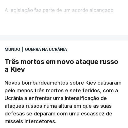
A legislação faz parte de um acordo alcançado
pelos senadores com o objetivo de ajudar a
VER MAIS
Ucrânia a travar as receitas energéticas russas.
Entre essas sanções está a proibição de visto a
MUNDO
|
GUERRA NA UCRÂNIA
Vladimir Putin e aos principais comandantes
militares e ainda a aplicação de tarifas até 500%
Três mortos em novo ataque russo
sobre as exportações russas.
a Kiev
Novos bombardeamentos sobre Kiev causaram
pelo menos três mortos e sete feridos, com a
ERRO
100
Ucrânia a enfrentar uma intensificação de
ERROR ON HTML5 MEDIA ELEMENT
ataques russos numa altura em que as suas
defesas se deparam com uma escassez de
ESTE CONTEÚDO ESTÁ NESTE
mísseis intercetores.
MOMENTO INDISPONÍVEL