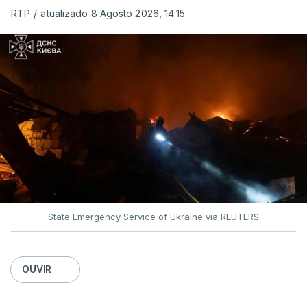
RTP
/
atualizado 8 Agosto 2026, 14:15
O pacote permitirá também que o presidente
Donald Trump imponha taxas até 100% aos cinco
principais importadores russos de petróleo e gás.
O documento segue agora para a Câmara dos
Representantes, mas não se espera uma votação
antes de setembro.
State Emergency Service of Ukraine via REUTERS
O presidente ucraniano agradeceu aos Estados
Unidos por estas sanções à Rússia. Zelensky disse
esperar que esta seja uma resposta que leve o
OUVIR
Kremlin a pôr fim ao que considera ser "uma guerra