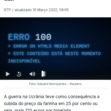
RTP
/
atualizado 10 Março 2022, 09:05
ERRO
100
ERROR ON HTML5 MEDIA ELEMENT
ESTE CONTEÚDO ESTÁ NESTE MOMENTO
INDISPONÍVEL
Foto: Eduard Korniyenko - Reuters
A guerra na Ucrânia teve como consequência a
subida do preço da farinha em 25 por cento ou
seja, mais 120 euros por tonelada.