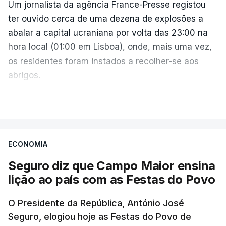
insana contra o povo e independência ucraniana".
Um jornalista da agência France-Presse registou
ter ouvido cerca de uma dezena de explosões a
Zelensky diz que a pressão americana é vital,
abalar a capital ucraniana por volta das 23:00 na
sobretudo quando Vladimir Putin continua a
hora local (01:00 em Lisboa), onde, mais uma vez,
apostar em mísseis balísticos para atacar território
os residentes foram instados a recolher-se aos
ucraniano.
abrigos.
A administração militar local tinha anunciado
VER MAIS
Também a presidente da Comissão Europeia reagiu
pouco antes o acionamento de um "alerta aéreo
à decisão do Senado americando, saudando a
devido ao uso de mísseis balísticos".
votação que deu luz verde ao novo pacote de
sanções.
ECONOMIA
Na periferia nordeste de Kiev, os ataques russos
Seguro diz que Campo Maior ensina
causaram três mortos, incluindo uma criança de 4
Ursula von der Leyen escreveu na rede social X
lição ao país com as Festas do Povo
anos, bem como três feridos, na aldeia de
que, "com sanções contundentes e
Pukhivka, segundo os serviços de resgate, sem
complementares, a Europa e os Estados Unidos
O Presidente da República, António José
especificar se os ataques foram realizados com
podem, mais uma vez, mostrar o que parceiros
Seguro, elogiou hoje as Festas do Povo de
mísseis ou drones.