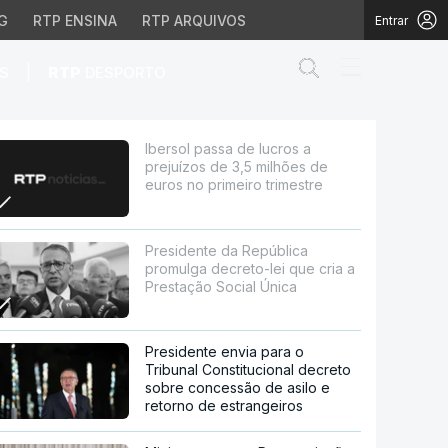
G
RTP ENSINA
RTP ARQUIVOS
Entrar
Abrir campo de
|
S
RTP
DESPORTO
 milhões de euros no pri
Ibersol passa de lucros a
prejuízos de 3,5 milhões de
euros no primeiro trimestre
Presidente da República
promulga decreto-lei que cria a
Prestação Social Única
Presidente envia para o
Tribunal Constitucional decreto
sobre concessão de asilo e
retorno de estrangeiros