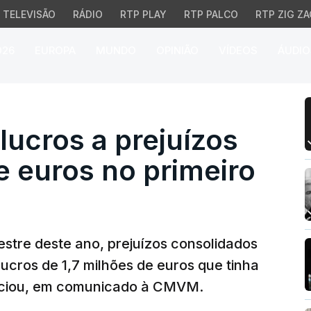
TELEVISÃO
RÁDIO
RTP PLAY
RTP PALCO
RTP ZIG ZA
026
EUROPA
MUNDO
OPINIÃO
VÍDEOS
ÁUDIO
cros a prejuízos de 3,5
lucros a prejuízos
e euros no primeiro
mestre deste ano, prejuízos consolidados
lucros de 1,7 milhões de euros que tinha
nciou, em comunicado à CMVM.