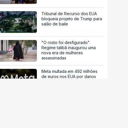
Tribunal de Recurso dos EUA
bloqueia projeto de Trump para
salão de baile
"O rosto foi desfigurado".
Regime talibã inaugurou uma
nova era de mulheres
assassinadas
Meta multada em 492 milhões
de euros nos EUA por danos
causados pelas redes sociais a
jovens
Modelo de IA da Meta invadiu
sistema de outra empresa de
forma autónoma