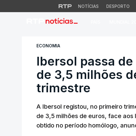
NOTÍCIAS
DESPORTO
PAÍS
MUNDIAL 2
Ibersol passa de lu
ECONOMIA
Ibersol passa de 
de 3,5 milhões d
trimestre
A Ibersol registou, no primeiro tri
de 3,5 milhões de euros, face aos 
obtido no período homólogo, anu