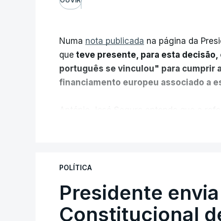
Numa
nota publicada
na página da Presi
que
teve presente, para esta decisão, 
português se vinculou" para cumprir 
financiamento europeu associado a es
António José Seguro entende que a refo
pretende "tornar o sistema mais simples,
V
"Sempre que seja possível reduzir burocr
os apoios chegam a quem mais necessit
POLÍTICA
certa", argumenta o Presidente da Repúb
Presidente envia
Constitucional d
Assegurar que "ninguém é p