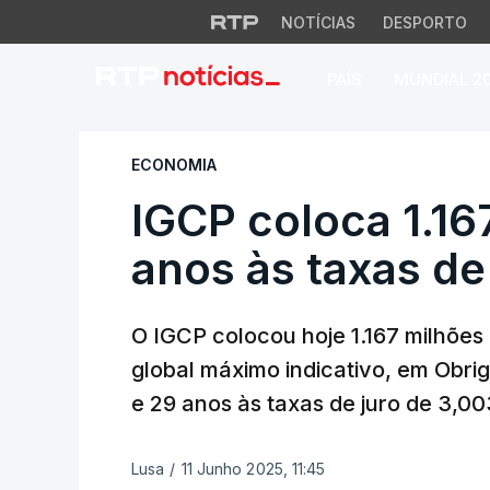
NOTÍCIAS
DESPORTO
PAÍS
MUNDIAL 2
IGCP coloca 1.167
ECONOMIA
IGCP coloca 1.16
anos às taxas d
O IGCP colocou hoje 1.167 milhõe
global máximo indicativo, em Obri
e 29 anos às taxas de juro de 3,
Lusa
/
11 Junho 2025, 11:45