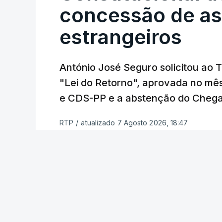
concessão de asi
estrangeiros
O Preisdente deixa, no entanto, deixa al
"deve ter como primeiro critério a p
de simplificação pode traduzir-se num
António José Seguro solicitou ao 
"Lei do Retorno", aprovada no mê
António José Seguro vinca que se
deve
e CDS-PP e a abstenção do Chega
face à situação de que hoje beneficia
situações "de maior fragilidade", como 
RTP
/
atualizado 7 Agosto 2026, 18:47
ou pessoas com deficiência.
O Presidente da República sublinha que
essencial de "combate à pobreza e à exc
recente da OCDE que conclui que o valo
relativamente reduzido" e que estas "tê