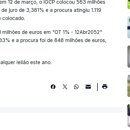
, em 12 de março, o IGCP colocou 563 milhões
e juro de 3,381% e a procura atingiu 1.119
e colocado.
91 milhões de euros em "OT 1% - 12Abr2052"
433% e a procura foi de 848 milhões de euros,
lquer leilão este ano.