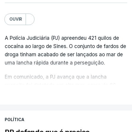
OUVIR
A Polícia Judiciária (PJ) apreendeu 421 quilos de
cocaína ao largo de Sines. O conjunto de fardos de
droga tinham acabado de ser lançados ao mar de
uma lancha rápida durante a perseguição.
Em comunicado, a PJ avança que a lancha
suspeita foi detetada em alto mar, cerca de 60
milhas náuticas ao largo de Sines.
VER MAIS
A apreensão aconteceu na tarde desta sexta-feira,
desencadeando uma ação de prevenção
POLÍTICA
desencadeada pela Polícia Judiciária, em