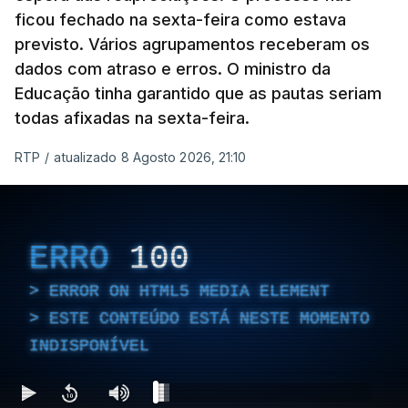
ficou fechado na sexta-feira como estava
previsto. Vários agrupamentos receberam os
dados com atraso e erros. O ministro da
Educação tinha garantido que as pautas seriam
todas afixadas na sexta-feira.
RTP
/
atualizado 8 Agosto 2026, 21:10
ERRO
100
ERROR ON HTML5 MEDIA ELEMENT
ESTE CONTEÚDO ESTÁ NESTE MOMENTO
INDISPONÍVEL