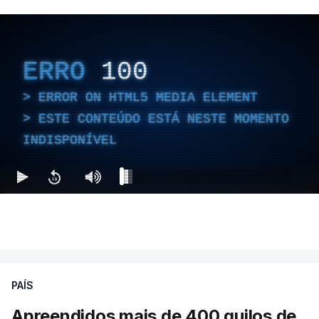
ERRO
100
ERROR ON HTML5 MEDIA ELEMENT
ESTE CONTEÚDO ESTÁ NESTE MOMENTO
INDISPONÍVEL
PAÍS
Apreendidos mais de 400 quilos de