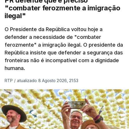
PR defende que é preciso
articulação com a Marinha, a Autoridade Marítima
"combater ferozmente a imigração
Nacional e a Força Aérea.
ilegal"
O ano de 2026 tem sido um ano de recordes: foi
O Presidente da República voltou hoje a
apreendida mais cocaína até ao momento de que
defender a necessidade de "combater
em todo o ano de 2025.
ferozmente" a imigração ilegal. O presidente da
A ação de prevenção visa a deteção em alto mar
República insiste que defender a segurança das
de embarcações de alta velocidade (EAV) que
fronteiras não é incompatível com a dignidade
humana.
utilizam a costa nacional para o tráfico de droga.
RTP
/
atualizado 8 Agosto 2026, 21:53
c/ Lusa