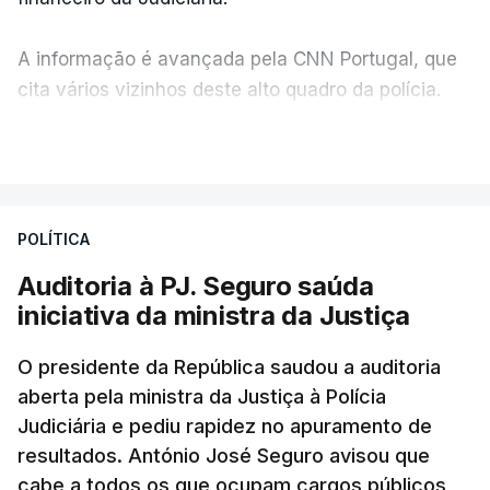
A informação é avançada pela CNN Portugal, que
cita vários vizinhos deste alto quadro da polícia.
VER MAIS
Foi o diretor financeiro, Álvaro Pires, que assumiu a
responsabilidade de sugerir as instalações da
Construbarcelos para acolher um atrelado
POLÍTICA
apreendido numa operação de droga.
Auditoria à PJ. Seguro saúda
iniciativa da ministra da Justiça
O presidente da República saudou a auditoria
aberta pela ministra da Justiça à Polícia
Judiciária e pediu rapidez no apuramento de
resultados. António José Seguro avisou que
cabe a todos os que ocupam cargos públicos