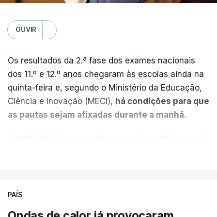
OUVIR
Os resultados da 2.ª fase dos exames nacionais
dos 11.º e 12.º anos chegaram às escolas ainda na
quinta-feira e, segundo o Ministério da Educação,
Ciência e Inovação (MECI),
há condições para que
as pautas sejam afixadas durante a manhã.
A partir de hoje, as escolas poderão também enviar
aos alunos as versões digitalizadas das respetivas
VER MAIS
provas classificadas, à semelhança do que
aconteceu durante a 1.ª fase.
PAÍS
Em anos anteriores, a consulta das provas
Ondas de calor já provocaram
dependia da apresentação de um requerimento,