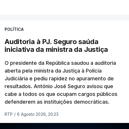
VER MAIS
Foi o diretor financeiro, Álvaro Pires, que assumiu a
responsabilidade de sugerir as instalações da
Construbarcelos para acolher um atrelado
POLÍTICA
apreendido numa operação de droga.
Auditoria à PJ. Seguro saúda
iniciativa da ministra da Justiça
O presidente da República saudou a auditoria
aberta pela ministra da Justiça à Polícia
Judiciária e pediu rapidez no apuramento de
resultados. António José Seguro avisou que
cabe a todos os que ocupam cargos públicos
defenderem as instituições democráticas.
RTP
/
6 Agosto 2026, 20:23