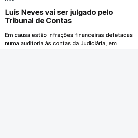
Luís Neves vai ser julgado pelo
Tribunal de Contas
Em causa estão infrações financeiras detetadas
numa auditoria às contas da Judiciária, em
2023, quando o agora ministro da Administração
Interna era diretor-nacional daquela polícia.
24 min.
Rita Soares - RTP Antena 1
/