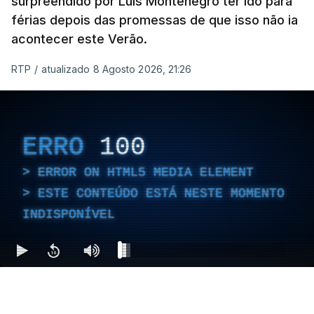
surpreendido por Luís Montenegro ter ido para
férias depois das promessas de que isso não ia
acontecer este Verão.
RTP
/
atualizado 8 Agosto 2026, 21:26
ERRO
100
ERROR ON HTML5 MEDIA ELEMENT
ESTE CONTEÚDO ESTÁ NESTE MOMENTO
INDISPONÍVEL