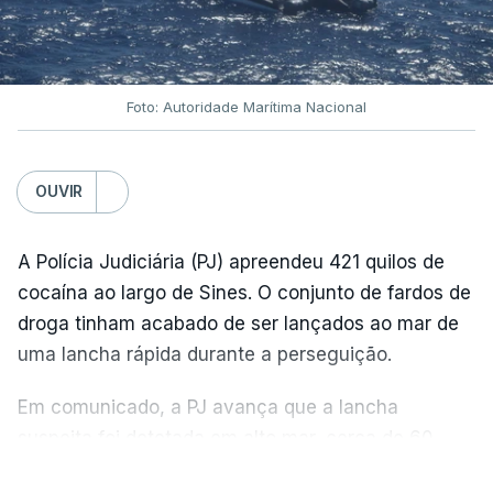
Foto: Autoridade Marítima Nacional
OUVIR
A Polícia Judiciária (PJ) apreendeu 421 quilos de
cocaína ao largo de Sines. O conjunto de fardos de
droga tinham acabado de ser lançados ao mar de
uma lancha rápida durante a perseguição.
Em comunicado, a PJ avança que a lancha
suspeita foi detetada em alto mar, cerca de 60
milhas náuticas ao largo de Sines.
VER MAIS