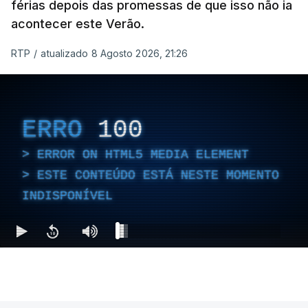
férias depois das promessas de que isso não ia
acontecer este Verão.
RTP
/
atualizado 8 Agosto 2026, 21:26
ERRO
100
ERROR ON HTML5 MEDIA ELEMENT
ESTE CONTEÚDO ESTÁ NESTE MOMENTO
INDISPONÍVEL