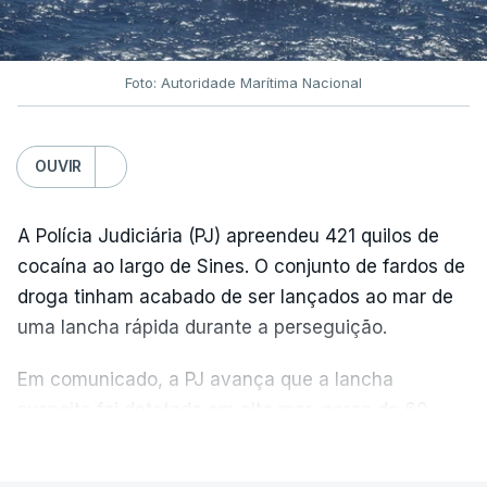
Foto: Autoridade Marítima Nacional
OUVIR
A Polícia Judiciária (PJ) apreendeu 421 quilos de
cocaína ao largo de Sines. O conjunto de fardos de
droga tinham acabado de ser lançados ao mar de
uma lancha rápida durante a perseguição.
Em comunicado, a PJ avança que a lancha
suspeita foi detetada em alto mar, cerca de 60
milhas náuticas ao largo de Sines.
VER MAIS