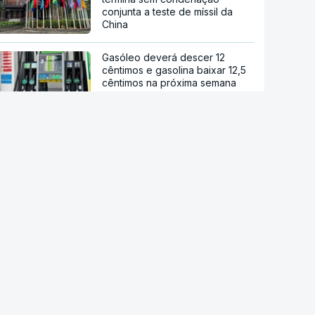
conjunta a teste de míssil da
China
Gasóleo deverá descer 12
cêntimos e gasolina baixar 12,5
cêntimos na próxima semana
Preços dos alimentos sobem em
julho devido às condições
geopolíticas e climáticas
Ébola. OMS pede ensaio clínico
da vacina Ervebo
Acordo de Meca. Arábia
Saudita, Paquistão e Turquia
assinam pacto de defesa mútua