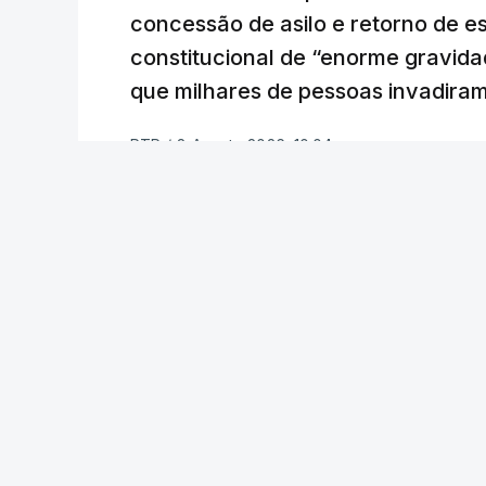
concessão de asilo e retorno de es
constitucional de “enorme gravid
que milhares de pessoas invadira
RTP
/
8 Agosto 2026, 10:04