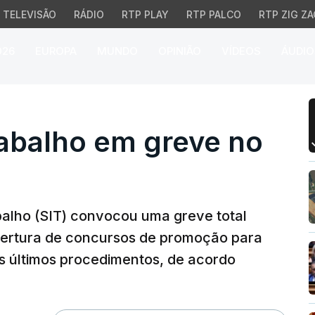
TELEVISÃO
RÁDIO
RTP PLAY
RTP PALCO
RTP ZIG ZA
026
EUROPA
MUNDO
OPINIÃO
VÍDEOS
ÁUDIO
alho em greve no dia 27
rabalho em greve no
balho (SIT) convocou uma greve total
 abertura de concursos de promoção para
os últimos procedimentos, de acordo