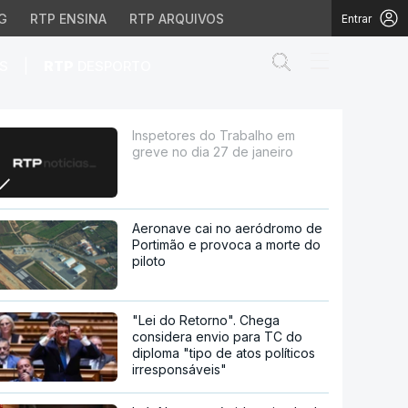
G
RTP ENSINA
RTP ARQUIVOS
Entrar
Abrir campo de
|
S
RTP
DESPORTO
 de janeiro
Inspetores do Trabalho em
greve no dia 27 de janeiro
Aeronave cai no aeródromo de
Portimão e provoca a morte do
piloto
"Lei do Retorno". Chega
considera envio para TC do
diploma "tipo de atos políticos
irresponsáveis"