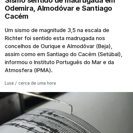
Sismo sentido de madrugada em
Odemira, Almodóvar e Santiago
Pelo contrário, a precipitação manteve-se
muito
Cacém
abaixo do normal
e, em vários países, os solos
Um sismo de magnitude 3,5 na escala de
perderam grande parte da humidade.
Richter foi sentido esta madrugada nos
concelhos de Ourique e Almodôvar (Beja),
Houve também uma “
diminuição significativa de
assim como em Santiago do Cacém (Setúbal),
caudais de rios
, incluindo rios como o Sena, o
informou o Instituto Português do Mar e da
Reno e o Danúbio” que teve
impacto no
Atmosfera (IPMA).
abastecimento de água
, irrigação e na produção
de energia em vários países.
Lusa
/
cerca de uma hora
De acordo com o Serviço de Mudanças Climáticas
Copernicus
, implementado pelo Centro Europeu de
Previsões Meteorológicas de Médio Prazo,
julho
também registou a maior temperatura da
superfície do mar
de sempre, neste mês, nos