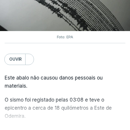
oceanos extrapolares.
Aliás, em toda a Europa os recordes ao longo do
Atlântico e do Mediterrâneo ocidental foram
Foto: EPA
associados a
ondas de calor marinhas fortes ou
severas
e generalizadas.
OUVIR
Em julho, a temperatura da superfície do mar
atingiu 20,96°C. O anterior recorde tinha sido
Este abalo não causou danos pessoais ou
estabelecido em julho de 2023, com 20,89°C.
materiais.
O sismo foi registado pelas 03:08 e teve o
Este recorde é enquadrado pelos cientistas do
epicentro a cerca de 18 quilómetros a Este de
Copernicus
numa
tendência mais ampla de
Odemira.
aquecimento climático
. E não apenas resultado
do fenómeno
El Niño
.
O abalo foi sentido com intensidade máxima IV, na