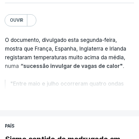
OUVIR
O documento, divulgado esta segunda-feira,
mostra que França, Espanha, Inglaterra e Irlanda
registaram temperaturas muito acima da média,
numa
“sucessão invulgar de vagas de calor"
.
"Entre maio e julho ocorreram quatro ondas
de calor, sendo a terceira e a quarta
VER MAIS
registadas em julho”.
Enquanto os termómetros iam registando
PAÍS
temperaturas recorde, também a
chuva não
ajudou
.