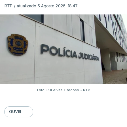
das reapreciações na sexta-feira".
RTP
/
atualizado 5 Agosto 2026, 18:47
Segundo os docentes, o processo de reapreciação
está a enfrentar vários constrangimentos. Há
casos em que faltam os modelos preenchidos
pelos alunos com a alegação justificativa para o
pedido de reapreciação, ou os documentos que os
relatores devem preencher.
"Este é um processo muito mais burocrático"
,
sublinhou Cristina Mota, afirmando que, além do
prazo apertado e do volume de trabalho, alguns
Foto: Rui Alves Cardoso - RTP
docentes não conseguem concluir as
reapreciações devido a documentação em falta.
OUVIR
Quanto aos exames da 2.ª fase, o ministro da