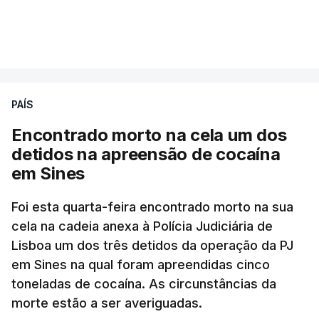
A intenção era que os resultados fossem
VER MAIS
publicados no dia seguinte (sexta-feira), o que
poderá não acontecer.
PAÍS
No domingo, estavam concluídos cerca de 50 por
cento dos mais de 20 mil pedidos de reapreciação,
Encontrado morto na cela um dos
mas Cristina Mota, porta-voz da Missão Escola
detidos na apreensão de cocaína
Pública, tem dúvidas de que o processo esteja
em Sines
concluído a tempo.
Foi esta quarta-feira encontrado morto na sua
cela na cadeia anexa à Polícia Judiciária de
"Durante o fim de semana e nos últimos dias,
Lisboa um dos três detidos da operação da PJ
apercebamo-nos que ainda estão a ser
em Sines na qual foram apreendidas cinco
convocados professores para reapreciações"
,
toneladas de cocaína. As circunstâncias da
disse a professora à agência Lusa.
"Será
morte estão a ser averiguadas.
praticamente impossível termos a totalidade