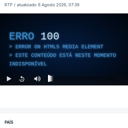
RTP
/
atualizado 6 Agosto 2026, 07:39
ERRO
100
ERROR ON HTML5 MEDIA ELEMENT
ESTE CONTEÚDO ESTÁ NESTE MOMENTO
INDISPONÍVEL
PAÍS