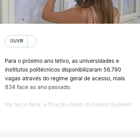
OUVIR
Para o próximo ano letivo, as universidades e
institutos politécnicos disponibilizaram 56.790
vagas através do regime geral de acesso, mais
834 face ao ano passado.
Na terça-feira, a Direção-Geral do Ensino Superior
(DGES) contabilizava já perto de 55 mil candidatos,
VER MAIS
ultrapassando o total de 49.595 inscritos na 1.ª
fase do concurso do ano passado.