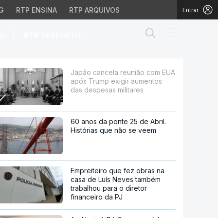
G
RTP ENSINA
RTP ARQUIVOS
Entrar
Abrir campo de
|
S
RTP
DESPORTO
p exigir aumentos das 
Japão cancela reunião com EUA
após Trump exigir aumentos
das despesas militares
60 anos da ponte 25 de Abril.
Histórias que não se veem
Empreiteiro que fez obras na
casa de Luís Neves também
trabalhou para o diretor
financeiro da PJ