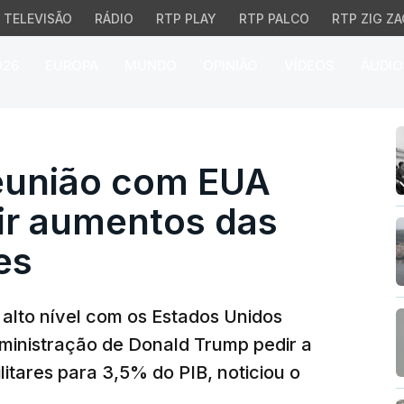
TELEVISÃO
RÁDIO
RTP PLAY
RTP PALCO
RTP ZIG ZA
026
EUROPA
MUNDO
OPINIÃO
VÍDEOS
ÁUDIO
nião com EUA após Trum
eunião com EUA
ir aumentos das
es
alto nível com os Estados Unidos
dministração de Donald Trump pedir a
itares para 3,5% do PIB, noticiou o