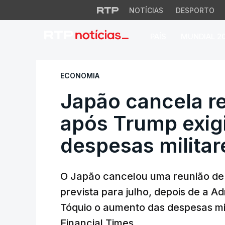
NOTÍCIAS
DESPORTO
PAÍS
MUNDIAL 2
Japão cancela reu
ECONOMIA
Japão cancela r
após Trump exig
despesas militar
O Japão cancelou uma reunião de 
prevista para julho, depois de a A
Tóquio o aumento das despesas mil
Financial Times.