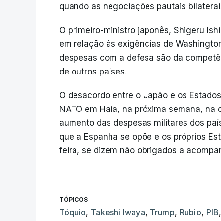
quando as negociações pautais bilatera
O primeiro-ministro japonês, Shigeru Ish
em relação às exigências de Washington
despesas com a defesa são da competên
de outros países.
O desacordo entre o Japão e os Estado
NATO em Haia, na próxima semana, na q
aumento das despesas militares dos pa
que a Espanha se opõe e os próprios Est
feira, se dizem não obrigados a acompa
TÓPICOS
Tóquio
,
Takeshi Iwaya
,
Trump
,
Rubio
,
PIB