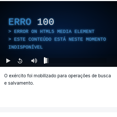
se registam mais mortes, com pelo menos 47
vítimas contabilizadas, segundo o presidente da
Câmara Mauricio Salazar.
ERRO
100
ERROR ON HTML5 MEDIA ELEMENT
"A situação é crítica",
disse Mauricio Salazar em
ESTE CONTEÚDO ESTÁ NESTE MOMENTO
entrevista à Rádio Caracol.
INDISPONÍVEL
Segundo Espriella, há ainda pelo menos 87
feridos e 61 prédios desabaram.
O exército foi mobilizado para operações de busca
e salvamento.
ERRO
100
ERROR ON HTML5 MEDIA ELEMENT
ESTE CONTEÚDO ESTÁ NESTE
MOMENTO INDISPONÍVEL