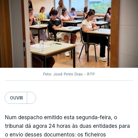
suspenderam as suas operações devido aos
danos causados ​​pelo sismo, informou a
Autoridade de Aviação Civil.
No aeroporto internacional Matecaña, em
Pereira, pelo menos três pessoas morreram
depois de partes da estrutura do aeroporto,
incluindo componentes do teto, terem caído no
terminal de Matizales, que recebe cerca de 20 mil
Foto: José Pinto Dias - RTP
passageiros por dia.
"Foram reportados danos nos aeroportos de
OUVIR
Pereira, Manizales, Quibdó, Armenia, Cartago e
Buenaventura", e "como medida de segurança, as
Num despacho emitido esta segunda-feira, o
operações aéreas nestes terminais permanecem
tribunal dá agora 24 horas às duas entidades para
suspensas até que sejam avaliados os danos
o envio desses documentos: os ficheiros