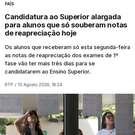
PAÍS
Candidatura ao Superior alargada
para alunos que só souberam notas
Na cidade de Cali, pelo menos 20 prédios
de reapreciação hoje
desabaram, com várias pessoas presas nos
escombros, disse o autarca Alejandro Eder à
Os alunos que receberam só esta segunda-feira
agência Reuters.
as notas de reapreciação dos exames de 1ª
fase vão ter mais três dias para se
"Por enquanto, temos pelo menos 20 estruturas
candidatarem ao Ensino Superior.
desabadas em Cali com pessoas presas", disse
RTP
/
10 Agosto 2026, 18:24
Alejandro Eder à rádio X, acrescentando que pediu
ajuda aos autarcas de Bogotá e de Medellín, a
segunda maior cidade do país, para o envio de
equipas de resgate.
Em Bogotá, vários edifícios residenciais estão a ser