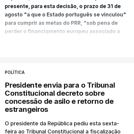
presente, para esta decisão, o prazo de 31 de
agosto "a que o Estado português se vinculou"
para cumprir as metas do PRR, "sob pena de
perder o financiamento europeu associado a
essa reforma específica".
VER MAIS
António José Seguro entende que a reforma reúne
treze apoios sociais "num só" e pretende "tornar o
POLÍTICA
sistema mais simples, mais justo e transparente".
Presidente envia para o Tribunal
"Sempre que seja possível reduzir burocracias,
Constitucional decreto sobre
eliminar sobreposições e garantir que os apoios
concessão de asilo e retorno de
chegam a quem mais necessita, estaremos a dar
estrangeiros
um passo na direção certa", argumenta o
O presidente da República pediu esta sexta-
Presidente da República.
feira ao Tribunal Constitucional a fiscalização