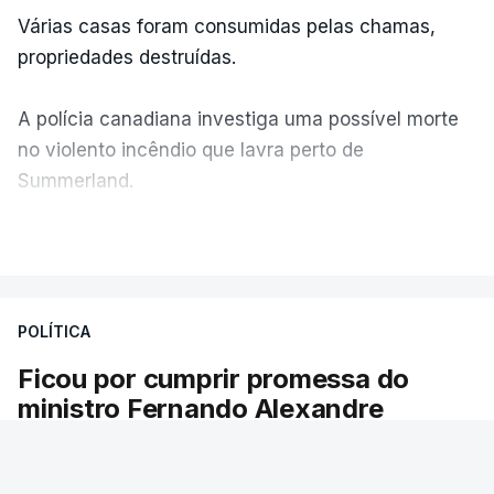
Várias casas foram consumidas pelas chamas,
propriedades destruídas.
A polícia canadiana investiga uma possível morte
no violento incêndio que lavra perto de
Summerland.
VER MAIS
Éum cenário de terror, descreve o primeiro-ministro
da Columbia Britânica, David Iby.
POLÍTICA
Ficou por cumprir promessa do
ERRO
100
ministro Fernando Alexandre
ERROR ON HTML5 MEDIA ELEMENT
Há escolas sem pautas afixadas e alunos à
ESTE CONTEÚDO ESTÁ NESTE
espera das reapreciações. O processo não