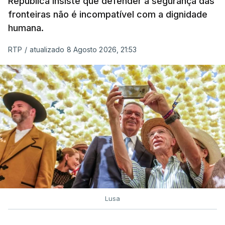
República insiste que defender a segurança das
de embarcações de alta velocidade (EAV) que
fronteiras não é incompatível com a dignidade
humana.
utilizam a costa nacional para o tráfico de droga.
RTP
/
atualizado 8 Agosto 2026, 21:53
c/ Lusa
Lusa