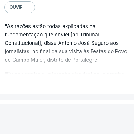
OUVIR
"As razões estão todas explicadas na
fundamentação que enviei [ao Tribunal
Constitucional], disse António José Seguro aos
jornalistas, no final da sua visita às Festas do Povo
de Campo Maior, distrito de Portalegre.
"Eu sou contra a imigração clandestina, é preciso
combater ferozmente a imigração ilegal,
VER MAIS
precisamos de regular a nossa imigração e
precisamos de defender as nossas fronteiras e
nada disto é incompatível com tratarmos com
PAÍS
dignidade as pessoas, designadamente menores e
Aeronave cai no aeródromo de
crianças", acrescentou.
Portimão e provoca a morte do