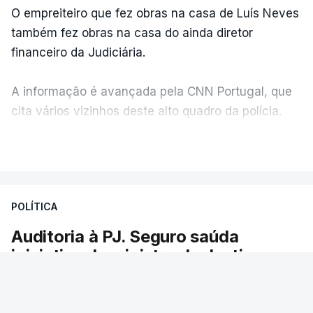
O empreiteiro que fez obras na casa de Luís Neves
também fez obras na casa do ainda diretor
financeiro da Judiciária.
A informação é avançada pela CNN Portugal, que
cita vários vizinhos deste alto quadro da polícia.
VER MAIS
Foi o diretor financeiro, Álvaro Pires, que assumiu a
responsabilidade de sugerir as instalações da
Construbarcelos para acolher um atrelado
POLÍTICA
apreendido numa operação de droga.
Auditoria à PJ. Seguro saúda
iniciativa da ministra da Justiça
O presidente da República saudou a auditoria
aberta pela ministra da Justiça à Polícia