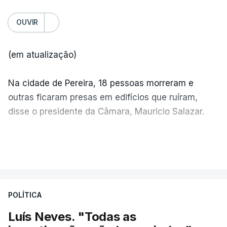
OUVIR
(em atualização)
Na cidade de Pereira, 18 pessoas morreram e
outras ficaram presas em edifícios que ruíram,
disse o presidente da Câmara, Mauricio Salazar.
Em Manizales, outras duas pessoas morreram,
VER MAIS
segundo o presidente da Câmara, Jorge Eduardo
Rojas.
POLÍTICA
"A situação é crítica",
disse Mauricio Salazar em
entrevista à Rádio Caracol.
Luís Neves. "Todas as