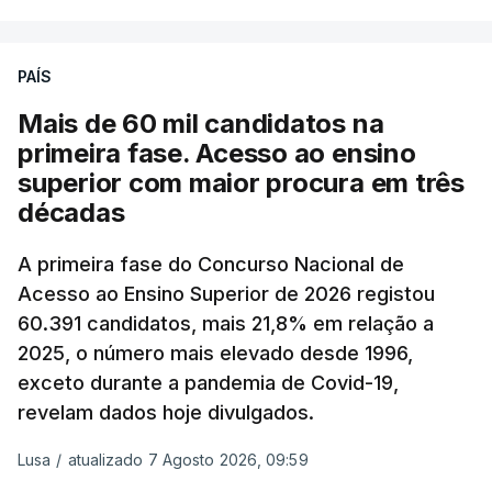
A média final só ficará fechada ao final do dia,
podendo ainda registar alterações em função da
evolução das cotações internacionais do petróleo,
PAÍS
e o custo final na bomba poderá variar conforme o
Mais de 60 mil candidatos na
posto de abastecimento, a marca e a localização.
primeira fase. Acesso ao ensino
superior com maior procura em três
A atualização do desconto do Imposto sobre os
décadas
Produtos Petrolíferos (ISP) também poderá
alterar os valores previstos.
A primeira fase do Concurso Nacional de
Acesso ao Ensino Superior de 2026 registou
O Governo comprometeu-se a aplicar uma redução
60.391 candidatos, mais 21,8% em relação a
extraordinária e temporária no ISP, sempre que se
2025, o número mais elevado desde 1996,
verifique um aumento do preço dos combustíveis
exceto durante a pandemia de Covid-19,
superior a 10 cêntimos, para mitigar a escalada de
revelam dados hoje divulgados.
preços.
Lusa
/
atualizado 7 Agosto 2026, 09:59
Depois de uma subida inicial devido à guerra no