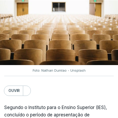
Irão, à tensão geopolítica no Médio Oriente e ao
fecho do estreito de Ormuz, os preços dos
combustíveis desceram durante o cessar-fogo
entre Washington e Teerão.
No entanto, com o retomar do conflito, as últimas
semanas têm sido marcadas por uma subida
acentuada, tendência que deverá ser revertida na
próxima semana.
Foto: Nathan Dumlao - Unsplash
c/Lusa
OUVIR
Segundo o Instituto para o Ensino Superior (IES),
concluído o período de apresentação de