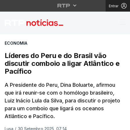
Entrar
Líderes do Peru e do Br
ECONOMIA
Líderes do Peru e do Brasil vão
discutir comboio a ligar Atlântico e
Pacífico
A Presidente do Peru, Dina Boluarte, afirmou
que irá reunir-se com o homólogo brasileiro,
Luiz Inácio Lula da Silva, para discutir o projeto
para um comboio que ligará os oceanos
Atlântico e Pacífico.
Lusa
/
30 Setembro 2025, 07:14