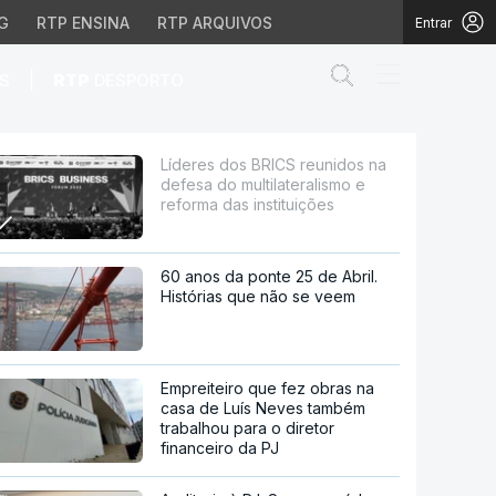
G
RTP ENSINA
RTP ARQUIVOS
Entrar
Abrir campo de
|
S
RTP
DESPORTO
ultilateralismo e refor
Líderes dos BRICS reunidos na
defesa do multilateralismo e
reforma das instituições
60 anos da ponte 25 de Abril.
Histórias que não se veem
Empreiteiro que fez obras na
casa de Luís Neves também
trabalhou para o diretor
financeiro da PJ