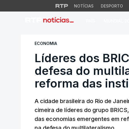
NOTÍCIAS
DESPORTO
PAÍS
MUNDIAL 2
Líderes dos BRICS 
ECONOMIA
Líderes dos BRIC
defesa do multil
reforma das inst
A cidade brasileira do Rio de Jane
cimeira de líderes do grupo BRICS
das economias emergentes em refor
na defesa do multilateralismo.