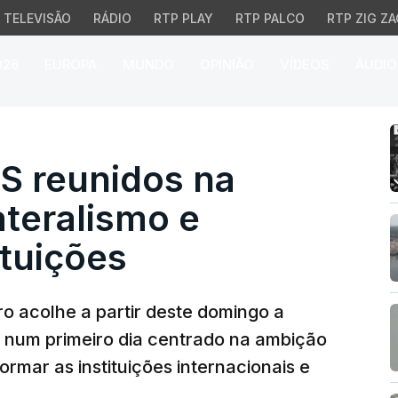
TELEVISÃO
RÁDIO
RTP PLAY
RTP PALCO
RTP ZIG ZA
026
EUROPA
MUNDO
OPINIÃO
VÍDEOS
ÁUDIO
reunidos na defesa do m
S reunidos na
ateralismo e
ituições
iro acolhe a partir deste domingo a
, num primeiro dia centrado na ambição
mar as instituições internacionais e