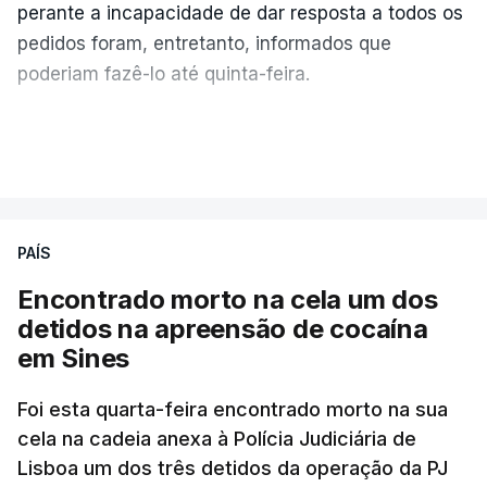
perante a incapacidade de dar resposta a todos os
pedidos foram, entretanto, informados que
poderiam fazê-lo até quinta-feira.
A intenção era que os resultados fossem
VER MAIS
publicados no dia seguinte (sexta-feira), o que
poderá não acontecer.
PAÍS
No domingo, estavam concluídos cerca de 50 por
cento dos mais de 20 mil pedidos de reapreciação,
Encontrado morto na cela um dos
mas Cristina Mota, porta-voz da Missão Escola
detidos na apreensão de cocaína
Pública, tem dúvidas de que o processo esteja
em Sines
concluído a tempo.
Foi esta quarta-feira encontrado morto na sua
cela na cadeia anexa à Polícia Judiciária de
"Durante o fim de semana e nos últimos dias,
Lisboa um dos três detidos da operação da PJ
apercebamo-nos que ainda estão a ser