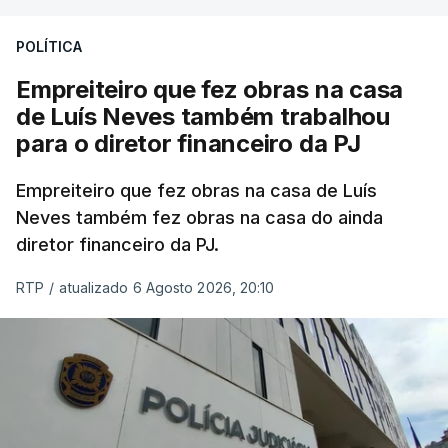
aconteceu durante a 1.ª fase.
POLÍTICA
Em anos anteriores, a consulta das provas
Empreiteiro que fez obras na casa
dependia da apresentação de um requerimento,
de Luís Neves também trabalhou
mas o Governo decidiu, a partir deste ano,
para o diretor financeiro da PJ
disponibilizar a cópia dos exames classificados a
todos os estudantes para "reforçar a transparência
Empreiteiro que fez obras na casa de Luís
e rigor do processo" devido às falhas na
Neves também fez obras na casa do ainda
classificação eletrónica.
diretor financeiro da PJ.
Serão também publicadas as notas da 2.ª fase
RTP
/
atualizado 6 Agosto 2026, 20:10
das provas finais do 9.º ano.
Quanto aos pedidos de reapreciação de provas
realizadas durante a 1.ª fase, os resultados só
serão disponibilizados às escolas hoje, mas o MECI
assegurou que as pautas serão afixadas durante a