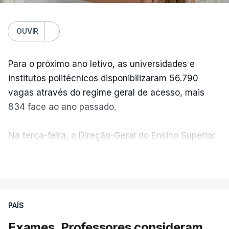
OUVIR
Para o próximo ano letivo, as universidades e
institutos politécnicos disponibilizaram 56.790
vagas através do regime geral de acesso, mais
834 face ao ano passado.
Na terça-feira, a Direção-Geral do Ensino Superior
(DGES) contabilizava já perto de 55 mil candidatos,
VER MAIS
ultrapassando o total de 49.595 inscritos na 1.ª
fase do concurso do ano passado.
PAÍS
No primeiro dia do concurso deste ano, apenas
304 alunos tinham apresentado candidatura, muito
Exames. Professores consideram