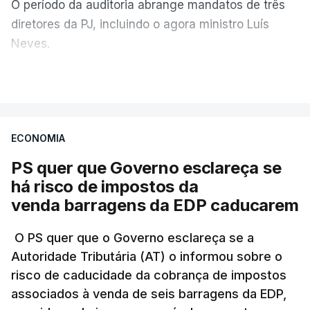
O período da auditoria abrange mandatos de três
diretores da PJ, incluindo o agora ministro Luís
Neves.
VER MAIS
A Judiciária confirma que foi o atual diretor quem
sugeriu esta auditoria e que a ministra concordou.
ECONOMIA
Não há prazos fixados para a conclusão desta
avaliação à Polícia Judiciária.
PS quer que Governo esclareça se
há risco de impostos da
Do início da polémica com a revelação de obras a
venda barragens da EDP caducarem
título pessoal, numa propriedade no Alentejo, feitas
pelo mesmo empreiteiro contratado 17 vezes para
O PS quer que o Governo esclareça se a
Autoridade Tributária (AT) o informou sobre o
obras na Polícia Judiciária (PJ) até aos últimos dias,
risco de caducidade da cobrança de impostos
em que até do Governo surgiram ordens para mais
associados à venda de seis barragens da EDP,
inquéritos e averiguações aos seus mandatos à