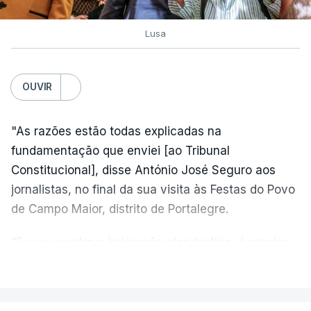
Lusa
OUVIR
"As razões estão todas explicadas na
fundamentação que enviei [ao Tribunal
Constitucional], disse António José Seguro aos
jornalistas, no final da sua visita às Festas do Povo
de Campo Maior, distrito de Portalegre.
"Eu sou contra a imigração clandestina, é preciso
combater ferozmente a imigração ilegal,
VER MAIS
precisamos de regular a nossa imigração e
precisamos de defender as nossas fronteiras e