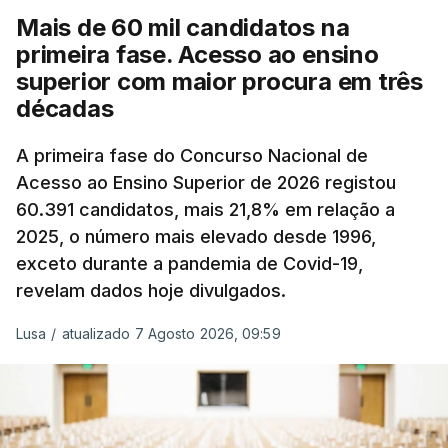
e o custo final na bomba poderá variar conforme o
Mais de 60 mil candidatos na
posto de abastecimento, a marca e a localização.
primeira fase. Acesso ao ensino
superior com maior procura em três
A atualização do desconto do Imposto sobre os
décadas
Produtos Petrolíferos (ISP) também poderá
alterar os valores previstos.
A primeira fase do Concurso Nacional de
Acesso ao Ensino Superior de 2026 registou
O Governo comprometeu-se a aplicar uma redução
60.391 candidatos, mais 21,8% em relação a
extraordinária e temporária no ISP, sempre que se
2025, o número mais elevado desde 1996,
verifique um aumento do preço dos combustíveis
exceto durante a pandemia de Covid-19,
superior a 10 cêntimos, para mitigar a escalada de
revelam dados hoje divulgados.
preços.
Lusa
/
atualizado 7 Agosto 2026, 09:59
Depois de uma subida inicial devido à guerra no
Irão, à tensão geopolítica no Médio Oriente e ao
fecho do estreito de Ormuz, os preços dos
combustíveis desceram durante o cessar-fogo