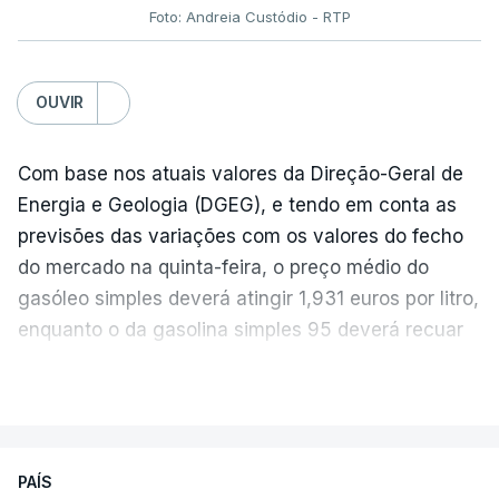
Foto: Andreia Custódio - RTP
OUVIR
Com base nos atuais valores da Direção-Geral de
Energia e Geologia (DGEG), e tendo em conta as
previsões das variações com os valores do fecho
do mercado na quinta-feira, o preço médio do
gasóleo simples deverá atingir 1,931 euros por litro,
enquanto o da gasolina simples 95 deverá recuar
para 1,855 euros por litro.
VER MAIS
A média final só ficará fechada ao final do dia,
podendo ainda registar alterações em função da
evolução das cotações internacionais do petróleo,
PAÍS