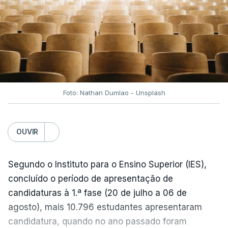
entre Washington e Teerão.
No entanto, com o retomar do conflito, as últimas
semanas têm sido marcadas por uma subida
acentuada, tendência que deverá ser revertida na
próxima semana.
Foto: Nathan Dumlao - Unsplash
c/Lusa
OUVIR
Segundo o Instituto para o Ensino Superior (IES),
concluído o período de apresentação de
candidaturas à 1.ª fase (20 de julho a 06 de
agosto), mais 10.796 estudantes apresentaram
candidatura, quando no ano passado foram