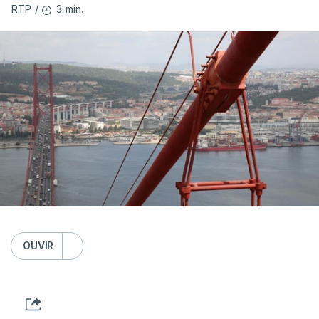
3 min.
RTP
/
OUVIR