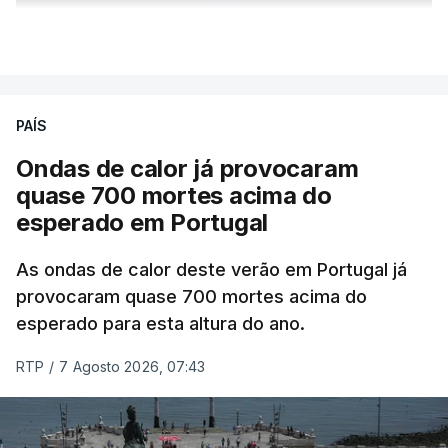
ERRO
100
VER MAIS
ERROR ON HTML5 MEDIA ELEMENT
ESTE CONTEÚDO ESTÁ NESTE
PAÍS
MOMENTO INDISPONÍVEL
Ondas de calor já provocaram
quase 700 mortes acima do
esperado em Portugal
Também em Coimbra, na escola secundária de
Avelar Brotero foram afixados à hora prevista os
As ondas de calor deste verão em Portugal já
resultados.
provocaram quase 700 mortes acima do
esperado para esta altura do ano.
As reapreciações da primeira fase dos exames
RTP
/
7 Agosto 2026, 07:43
devem sair durante a tarde.
A primeira fase de acesso ao ensino superior