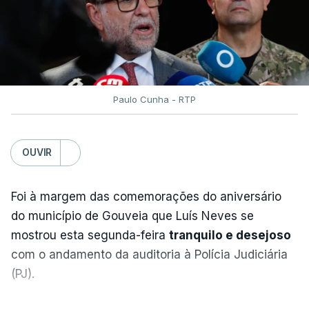
O forte sismo foi sentido em grandes cidades
como a capital, Bogotá, e Cali, no sudoeste
do país, bem como em Quito, no Equador, e
no Panamá.
Paulo Cunha - RTP
Seis aeroportos do oeste da Colômbia
OUVIR
suspenderam as suas operações devido aos
danos causados ​​pelo sismo, informou a
Foi à margem das comemorações do aniversário
Autoridade de Aviação Civil.
do município de Gouveia que Luís Neves se
mostrou esta segunda-feira
tranquilo e desejoso
Os aeroportos afetados localizam-se sobretudo na
com o andamento da auditoria à Polícia Judiciária
região de Chocó, na costa do Pacífico.
(PJ).
"Foram reportados danos nos aeroportos de