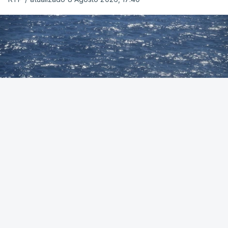
Foto: Autoridade Marítima Nacional
OUVIR
A Polícia Judiciária (PJ) apreendeu 421 quilos de