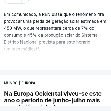
Os resultados chegaram a ser enviados à escola
Em comunicado, a REN disse que o fenómeno "irá
depois da meia-noite desta segunda-feira, mais
provocar uma perda de geração solar estimada em
concretamente à 0h47, no entanto, ao início da
450 MW, o que representará cerca de 7% do
manhã a afixação ainda não tinha sido feita.
consumo e 45% da produção solar do Sistema
Elétrico Nacional prevista para este horário
(valores médios)".
ERRO
100
A REN afirmou ainda que tem estado, em
VER MAIS
ERROR ON HTML5 MEDIA ELEMENT
colaboração com outros operadores europeus de
redes de transporte de eletricidade, a preparar o
ESTE CONTEÚDO ESTÁ NESTE
Sistema Elétrico Nacional (SEN) para os efeitos do
MOMENTO INDISPONÍVEL
MUNDO
|
EUROPA
eclipse solar que ocorrerá no final da tarde de dia
Na Europa Ocidental viveu-se este
12 de agosto (quarta-feira).
ano o período de junho-julho mais
quente já registado
O diretor da Escola Secundária de Rio Tinto