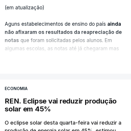
(em atualização)
Aguns estabelecimentos de ensino do país
ainda
não afixaram os resultados da reapreciação de
notas
que foram solicitadas pelos alunos. Em
algumas escolas, as notas até já chegaram mas
alguns erros estão a atrasar a afixação das notas.
VER MAIS
Uma das escolas é o Liceu Camões, em Lisboa.
Uma equipa de reportagem da RTP confirmou que
ECONOMIA
tinha chegado o resultado de
14 reapreciações de
exames, mas ainda não tinham sido afixados.
REN. Eclipse vai reduzir produção
solar em 45%
Alguns encarregados de educação e alunos foram
até à escola para ver o resultado mas ainda não
O eclipse solar desta quarta-feira vai reduzir a
tinha sido divulgado. Alguns pais apontam
produção de energia solar em 45%, estimou