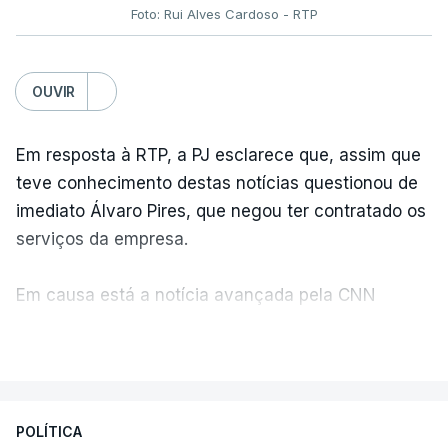
Foto: Rui Alves Cardoso - RTP
OUVIR
Em resposta à RTP, a PJ esclarece que, assim que
teve conhecimento destas notícias questionou de
imediato Álvaro Pires, que negou ter contratado os
serviços da empresa.
Em causa está a notícia avançada pela CNN
Portugal de que o diretor financeiro também tinha
VER MAIS
recorrido à Construbarcelos, tal como Luís Neves.
A Judiciária adianta ainda que não ordenou a
POLÍTICA
abertura de qualquer processo disciplinar, por não