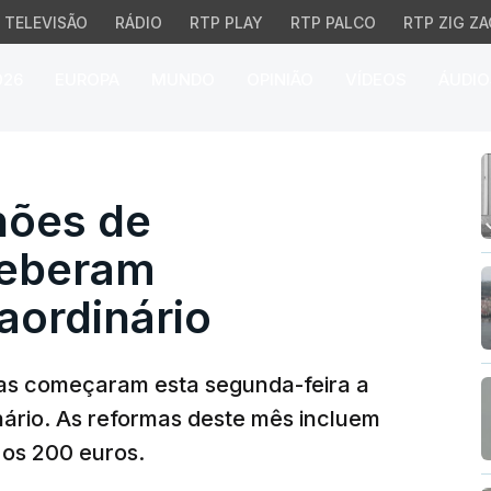
TELEVISÃO
RÁDIO
RTP PLAY
RTP PALCO
RTP ZIG ZA
026
EUROPA
MUNDO
OPINIÃO
VÍDEOS
ÁUDIO
ões de pensionistas rec
hões de
ceberam
aordinário
tas começaram esta segunda-feira a
ário. As reformas deste mês incluem
 os 200 euros.