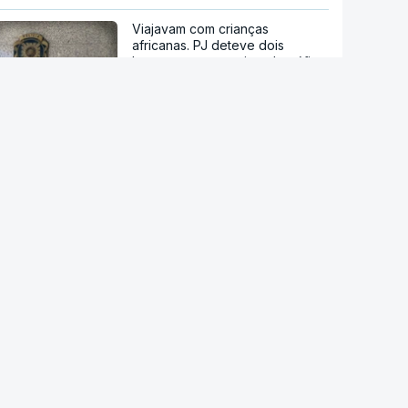
Viajavam com crianças
africanas. PJ deteve dois
homens por suspeitas de tráfico
de pessoas
"Ceuta ainda não voltou à
normalidade". Junta Autónoma
pede mais apoio à Europa e
Bruxelas diz-se preparada para
ajudar
Ceuta. Ainda há seis mil pessoas
sem documentos no enclave
espanhol
Crise em Ceuta. Vox usa pactos
com PP para se opor ao
acolhimento de menores