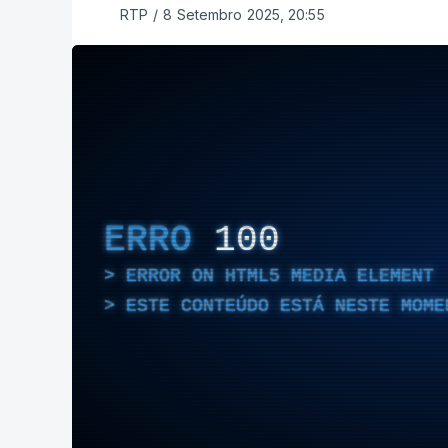
RTP
/
8 Setembro 2025, 20:55
ERRO
100
ERROR ON HTML5 MEDIA ELEMENT
ESTE CONTEÚDO ESTÁ NESTE MOME