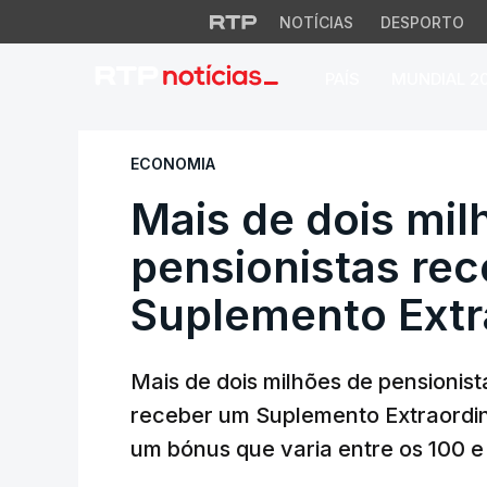
NOTÍCIAS
DESPORTO
PAÍS
MUNDIAL 2
Mais de dois milh
ECONOMIA
Mais de dois mil
pensionistas re
Suplemento Extr
Mais de dois milhões de pensionis
receber um Suplemento Extraordin
um bónus que varia entre os 100 e