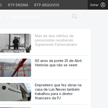
G
RTP ENSINA
RTP ARQUIVOS
Entrar
Abrir campo de
|
S
RTP
DESPORTO
eberam Suplemento Extr
Mais de dois milhões de
pensionistas receberam
Suplemento Extraordinário
60 anos da ponte 25 de Abril.
Histórias que não se veem
Empreiteiro que fez obras na
casa de Luís Neves também
trabalhou para o diretor
financeiro da PJ