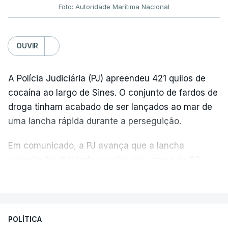
Foto: Autoridade Marítima Nacional
OUVIR
A Polícia Judiciária (PJ) apreendeu 421 quilos de
cocaína ao largo de Sines. O conjunto de fardos de
droga tinham acabado de ser lançados ao mar de
uma lancha rápida durante a perseguição.
Em comunicado, a PJ avança que a lancha
suspeita foi detetada em alto mar, cerca de 60
milhas náuticas ao largo de Sines.
VER MAIS
A apreensão aconteceu na tarde desta sexta-feira,
desencadeando uma ação de prevenção
POLÍTICA
desencadeada pela Polícia Judiciária, em