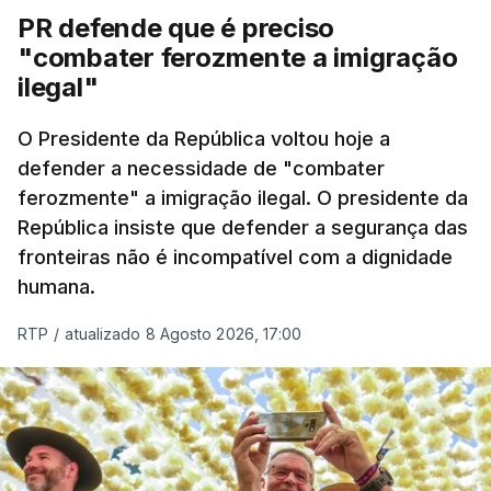
PR defende que é preciso
articulação com a Marinha, a Autoridade Marítima
"combater ferozmente a imigração
Nacional e a Força Aérea.
ilegal"
O ano de 2026 tem sido um ano de recordes: foi
O Presidente da República voltou hoje a
apreendida mais cocaína até ao momento de que
defender a necessidade de "combater
em todo o ano de 2025.
ferozmente" a imigração ilegal. O presidente da
A ação de prevenção visa a deteção em alto mar
República insiste que defender a segurança das
de embarcações de alta velocidade (EAV) que
fronteiras não é incompatível com a dignidade
humana.
utilizam a costa nacional para o tráfico de droga.
RTP
/
atualizado 8 Agosto 2026, 17:00
c/ Lusa