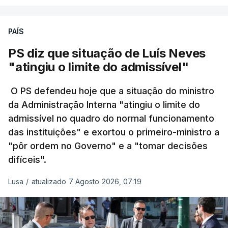
O Ministério manteve os calendários de
Só entre os dias 2 e 8 de Julho registaram-se mais
candidatura da 1.ª fase do concurso nacional de
PAÍS
de 550 óbitos em excesso, um aumento de quase
acesso ao ensino superior, que terminou na quinta-
30% em relação ao esperado.
PS diz que situação de Luís Neves
feira, e criou uma época especial de exames, que
"atingiu o limite do admissível"
irá decorrer entre 03 e 08 de setembro.
O PS defendeu hoje que a situação do ministro
da Administração Interna "atingiu o limite do
admissível no quadro do normal funcionamento
c/Lusa
das instituições" e exortou o primeiro-ministro a
"pôr ordem no Governo" e a "tomar decisões
ARTIGOS RELACIONADOS
difíceis".
Lusa
/
atualizado 7 Agosto 2026, 07:19
Prazo para as candidaturas
ao ensino superior termina
esta quinta-feira
6 Agosto 2026, 13:14