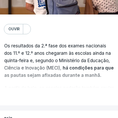
OUVIR
Os resultados da 2.ª fase dos exames nacionais
dos 11.º e 12.º anos chegaram às escolas ainda na
quinta-feira e, segundo o Ministério da Educação,
Ciência e Inovação (MECI),
há condições para que
as pautas sejam afixadas durante a manhã.
A partir de hoje, as escolas poderão também enviar
aos alunos as versões digitalizadas das respetivas
VER MAIS
provas classificadas, à semelhança do que
aconteceu durante a 1.ª fase.