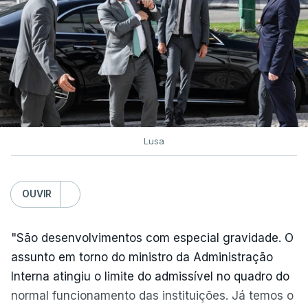
Exames. Governo confirma
afixação dos resultados da
2ª fase e das reapreciações
esta sexta-feira
atualizado 6 Agosto 2026, 16:29
Lusa
TÓPICOS
Exames Notas
OUVIR
"São desenvolvimentos com especial gravidade. O
assunto em torno do ministro da Administração
Interna atingiu o limite do admissível no quadro do
normal funcionamento das instituições. Já temos o